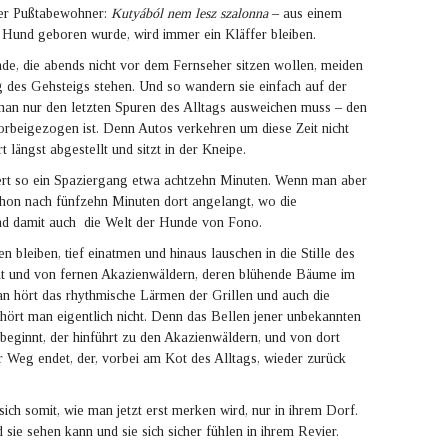
der Pußtabewohner:
Kutyából nem lesz szalonna
– aus einem
 Hund geboren wurde, wird immer ein Kläffer bleiben.
de, die abends nicht vor dem Fernseher sitzen wollen, meiden
g des Gehsteigs stehen. Und so wandern sie einfach auf der
man nur den letzten Spuren des Alltags ausweichen muss – den
orbeigezogen ist. Denn Autos verkehren um diese Zeit nicht
t längst abgestellt und sitzt in der Kneipe.
t so ein Spaziergang etwa achtzehn Minuten. Wenn man aber
schon nach fünfzehn Minuten dort angelangt, wo die
und damit auch die Welt der Hunde von Fono.
bleiben, tief einatmen und hinaus lauschen in die Stille des
t und von fernen Akazienwäldern, deren blühende Bäume im
n hört das rhythmische Lärmen der Grillen und auch die
ört man eigentlich nicht. Denn das Bellen jener unbekannten
beginnt, der hinführt zu den Akazienwäldern, und von dort
r Weg endet, der, vorbei am Kot des Alltags, wieder zurück
sich somit, wie man jetzt erst merken wird, nur in ihrem Dorf.
ie sehen kann und sie sich sicher fühlen in ihrem Revier.