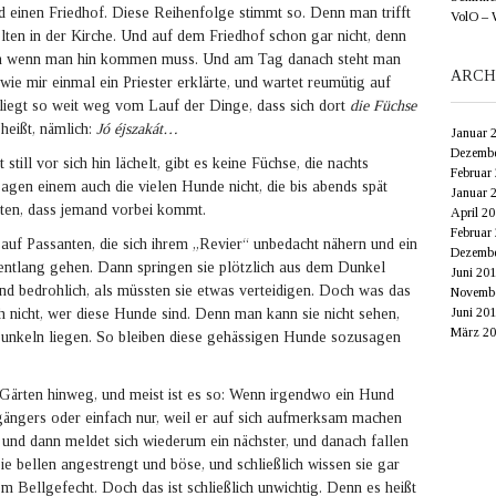
nd einen Friedhof. Diese Reihenfolge stimmt so. Denn man trifft
VolO – 
lten in der Kirche. Und auf dem Friedhof schon gar nicht, denn
ich wenn man hin kommen muss. Und am Tag danach steht man
ARCH
ie mir einmal ein Priester erklärte, und wartet reumütig auf
liegt so weit weg vom Lauf der Dinge, dass sich dort
die Füchse
heißt, nämlich:
Jó éjszakát…
Januar 
Dezembe
till vor sich hin lächelt, gibt es keine Füchse, die nachts
Februar
agen einem auch die vielen Hunde nicht, die bis abends spät
Januar 
rten, dass jemand vorbei kommt.
April 2
Februar
auf Passanten, die sich ihrem „Revier“ unbedacht nähern und ein
Dezembe
entlang gehen. Dann springen sie plötzlich aus dem Dunkel
Juni 20
und bedrohlich, als müssten sie etwas verteidigen. Doch was das
Novembe
Juni 20
ch nicht, wer diese Hunde sind. Denn man kann sie nicht sehen,
März 20
Dunkeln liegen. So bleiben diese gehässigen Hunde sozusagen
Gärten hinweg, und meist ist es so: Wenn irgendwo ein Hund
gängers oder einfach nur, weil er auf sich aufmerksam machen
r, und dann meldet sich wiederum ein nächster, und danach fallen
ie bellen angestrengt und böse, und schließlich wissen sie gar
m Bellgefecht. Doch das ist schließlich unwichtig. Denn es heißt