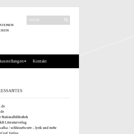
ATIONEN
ROBEN
Ausstellungen
Kontakt
RESSANTES
.de
.de
 Nationalbibliothek
dt Literaturverlag
afka / schlüsselworte – lyrik und mehr
rGraf Verlag