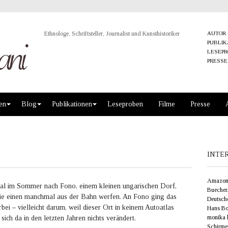
Ethnologe, Schriftsteller, Journalist und Kunsthistoriker
AUTOR
PUBLIK
LESEP
PRESSE
en
Blog
Publikationen
Leseproben
Filme
Presse
INTE
Amazon
mal im Sommer nach Fono, einem kleinen ungarischen Dorf,
Buecher
 die einen manchmal aus der Bahn werfen. An Fono ging das
Deutsche
ei – vielleicht darum, weil dieser Ort in keinem Autoatlas
Hans Bol
monika k
 sich da in den letzten Jahren nichts verändert.
Schirme