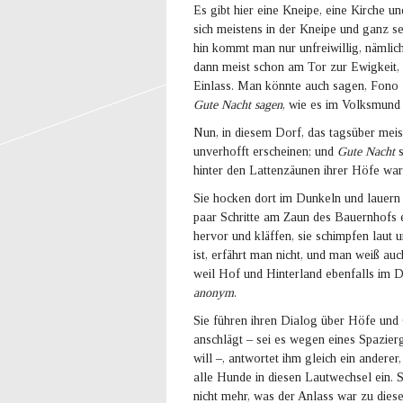
Es gibt hier eine Kneipe, eine Kirche u
sich meistens in der Kneipe und ganz se
hin kommt man nur unfreiwillig, näml
dann meist schon am Tor zur Ewigkeit, w
Einlass. Man könnte auch sagen, Fono 
Gute
Nacht sagen
, wie es im Volksmund 
Nun, in diesem Dorf, das tagsüber meist s
unverhofft erscheinen; und
Gute Nacht
s
hinter den Lattenzäunen ihrer Höfe wa
Sie hocken dort im Dunkeln und lauern 
paar Schritte am Zaun des Bauernhofs 
hervor und kläffen, sie schimpfen laut 
ist, erfährt man nicht, und man weiß au
weil Hof und Hinterland ebenfalls im 
anonym
.
Sie führen ihren Dialog über Höfe und 
anschlägt – sei es wegen eines Spazier
will –, antwortet ihm gleich ein andere
alle Hunde in diesen Lautwechsel ein. S
nicht mehr, was der Anlass war zu diese