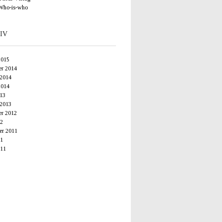
Who-is-who
IV
2015
r 2014
 2014
2014
013
 2013
r 2012
12
r 2011
11
11