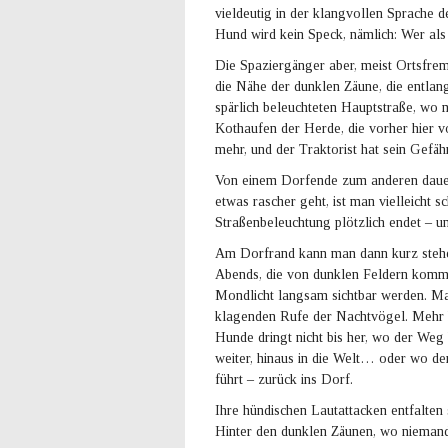
vieldeutig in der klangvollen Sprache 
Hund wird kein Speck, nämlich: Wer als
Die Spaziergänger aber, meist Ortsfrem
die Nähe der dunklen Zäune, die entlan
spärlich beleuchteten Hauptstraße, wo 
Kothaufen der Herde, die vorher hier v
mehr, und der Traktorist hat sein Gefähr
Von einem Dorfende zum anderen dauer
etwas rascher geht, ist man vielleicht 
Straßenbeleuchtung plötzlich endet – 
Am Dorfrand kann man dann kurz stehen 
Abends, die von dunklen Feldern komm
Mondlicht langsam sichtbar werden. Ma
klagenden Rufe der Nachtvögel. Mehr h
Hunde dringt nicht bis her, wo der Weg 
weiter, hinaus in die Welt… oder wo de
führt – zurück ins Dorf.
Ihre hündischen Lautattacken entfalten 
Hinter den dunklen Zäunen, wo niemand s