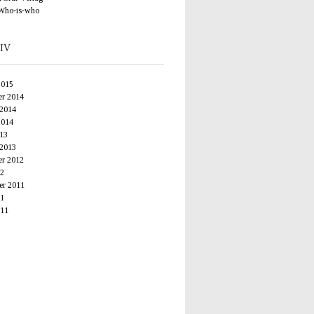
Who-is-who
IV
2015
r 2014
 2014
2014
013
 2013
r 2012
12
r 2011
11
11