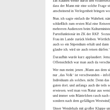
Ein Raunen wehte durch den vollbesetzt
dass der Mann mir eine solche Frage ste
anscheinend in Verlegenheit bringen wol
Nun, ich sagte einfach die Wahrheit, nä
schließlich zum ersten Mal eine Reise
mehreren Audienzen beim Kulturminist
Parteifunktionär im ZK der RKP. Sozus
Frau im Lande zurück bleiben. Wörtlich
auch so ein Stipendium erhält und dann
glaube ich, wird sie auch reisen dürfen.“
Daraufhin wurde kurz applaudiert. Jema
Offensichtlich war man auch da verschi
Wer nun meint, jenen „Mann aus dem sie
nur „das Volk“ ist verschwunden – infol
Individuum als solches, nicht. Denn das 
guten dort, und anfangs auch die teils s
erwiesen, weil man von Natur aus wend
und immer sein Mäntelchen rasch nach 
sondern nach dem gefälligen Westwind)
Unser Wendehals mit großer Klappe und