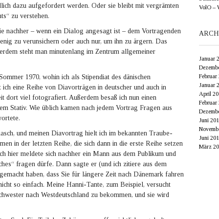
dlich dazu aufgefordert werden. Oder sie bleibt mit vergrämten
VolO – 
hts“ zu verstehen.
die nachher – wenn ein Dialog angesagt ist – dem Vortragenden
ARCH
 wenig zu verunsichern oder auch nur, um ihn zu ärgern. Das
ßerdem steht man minutenlang im Zentrum allgemeiner
Januar 
Dezembe
Februar
mmer 1970, wohin ich als Stipendiat des dänischen
Januar 
t ich eine Reihe von Diavorträgen in deutscher und auch in
April 2
it dort viel fotografiert. Außerdem besaß ich nun einen
Februar
nem Stativ. Wie üblich kamen nach jedem Vortrag Fragen aus
Dezembe
ortete.
Juni 20
Novembe
asch, und meinen Diavortrag hielt ich im bekannten Traube-
Juni 20
en in der letzten Reihe, die sich dann in die erste Reihe setzen
März 20
uch hier meldete sich nachher ein Mann aus dem Publikum und
ches“ fragen dürfe. Dann sagte er (und ich zitiere aus dem
s gemacht haben, dass Sie für längere Zeit nach Dänemark fahren
 nicht so einfach. Meine Hanni-Tante, zum Beispiel, versucht
 Schwester nach Westdeutschland zu bekommen, und sie wird