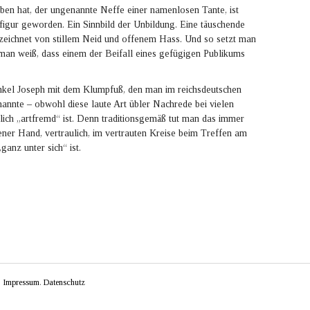
en hat, der ungenannte Neffe einer namenlosen Tante, ist
figur geworden. Ein Sinnbild der Unbildung. Eine täuschende
eichnet von stillem Neid und offenem Hass. Und so setzt man
man weiß, dass einem der Beifall eines gefügigen Publikums
nkel Joseph mit dem Klumpfuß, den man im reichsdeutschen
nnte – obwohl diese laute Art übler Nachrede bei vielen
ich „artfremd“ ist. Denn traditionsgemäß tut man das immer
ner Hand, vertraulich, im vertrauten Kreise beim Treffen am
anz unter sich“ ist.
.
Impressum
.
Datenschutz