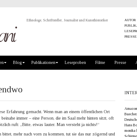
Ethnologe, Schriftsteller, Journalist und Kunsthistoriker
AUTOR
PUBLIK
LESEP
PRESSE
en
Blog
Publikationen
Leseproben
Filme
Presse
gendwo
INTE
Amazon
ese Erfahrung gemacht. Wenn man an einem öffentlichen Ort
Buecher
 beinahe immer – eine Person, die im Saal mehr hinten sitzt, oft
Deutsche
zlich ruft: „Bitte, etwas lauter. Man versteht ja nichts!“
Hans Bol
monika k
 bittet, mehr nach vorn zu kommen, tut sie das nur zögernd und
Schirme