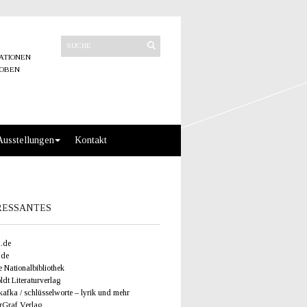
ATIONEN
ROBEN
Ausstellungen
Kontakt
RESSANTES
.de
.de
 Nationalbibliothek
dt Literaturverlag
afka / schlüsselworte – lyrik und mehr
rGraf Verlag