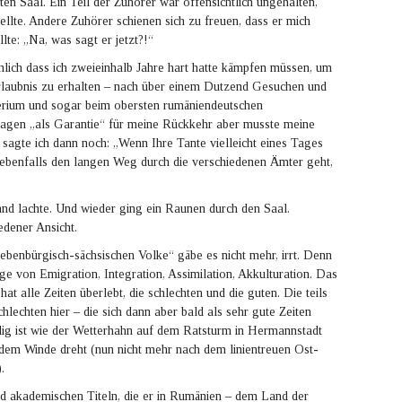
en Saal. Ein Teil der Zuhörer war offensichtlich ungehalten,
llte. Andere Zuhörer schienen sich zu freuen, dass er mich
lte: „Na, was sagt er jetzt?!“
mlich dass ich zweieinhalb Jahre hart hatte kämpfen müssen, um
erlaubnis zu erhalten – nach über einem Dutzend Gesuchen und
erium und sogar beim obersten rumäniendeutschen
agen „als Garantie“ für meine Rückkehr aber musste meine
 sagte ich dann noch: „Wenn Ihre Tante vielleicht eines Tages
 ebenfalls den langen Weg durch die verschiedenen Ämter geht,
nd lachte. Und wieder ging ein Raunen durch den Saal.
edener Ansicht.
benbürgisch-sächsischen Volke“ gäbe es nicht mehr, irrt. Denn
ge von Emigration, Integration, Assimilation, Akkulturation. Das
hat alle Zeiten überlebt, die schlechten und die guten. Die teils
chlechten hier – die sich dann aber bald als sehr gute Zeiten
ig ist wie der Wetterhahn auf dem Ratsturm in Hermannstadt
dem Winde dreht (nun nicht mehr nach dem linientreuen Ost-
.
 akademischen Titeln, die er in Rumänien – dem Land der