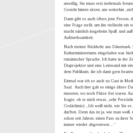
unwillig. Sie muss erst mehrmals freun
Gesicht hinten sitzen, um weiterhin „nic
Dann gibt es auch öfters jene Person, 
eine Frage stellt, um ihn vielleicht ein
macht nämlich insgeheim Spaß, und au
Aufmerksamkeit.
Nach meiner Rückkehr aus Dänemark, So
Kulturministeriums eingeladen war, hiel
rumänischer Sprache. Ich hatte in der Ze
Diaprojektor und eine Leinwand mit ei
dem Publikum, die ich dann gern beantw
Einmal war ich so auch zu Gast in Medi
Saal. Auch hier gab es einige ältere Dam
mussten, wo noch Plätze frei waren. A
fragte, ob er mich etwas „sehr Persönli
Gedächtnis): „Ich weiß nicht, wie Sie e
durften. Denn das ist ja, wie man weiß,
schon seit Jahren, einen Pass zu ihrer
immer wieder abgewiesen…“